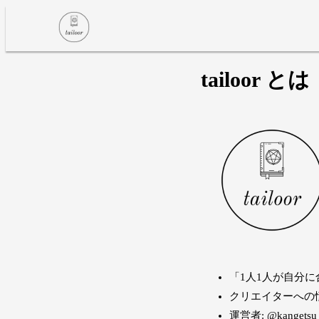
tailoor とは
「1人1人が自分
クリエイターへの
運営者:
@kangetsu